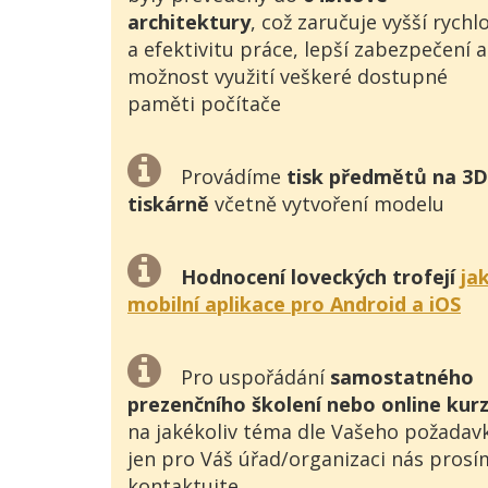
architektury
, což zaručuje vyšší rychl
a efektivitu práce, lepší zabezpečení a
možnost využití veškeré dostupné
paměti počítače
Provádíme
tisk předmětů na 3D
tiskárně
včetně vytvoření modelu
Hodnocení loveckých trofejí
ja
mobilní aplikace pro Android a iOS
Pro uspořádání
samostatného
prezenčního školení nebo online kur
na jakékoliv téma dle Vašeho požadav
jen pro Váš úřad/organizaci nás prosí
kontaktujte