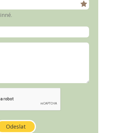
inné.