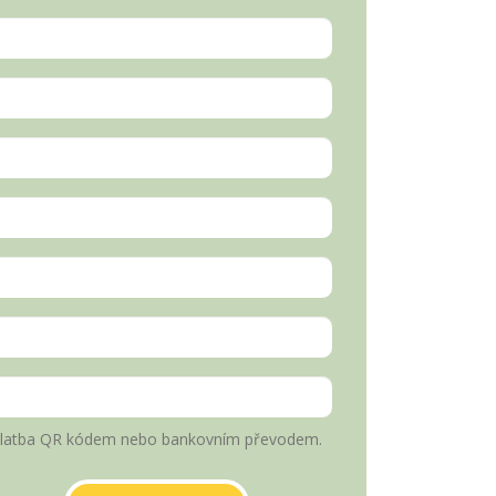
latba QR kódem nebo bankovním převodem.