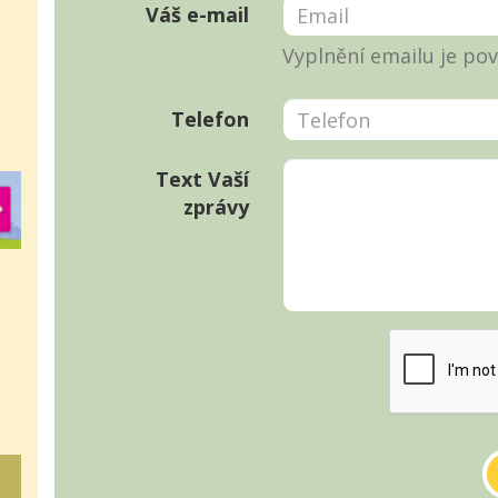
Váš e-mail
Vyplnění emailu je pov
Telefon
Text Vaší
zprávy