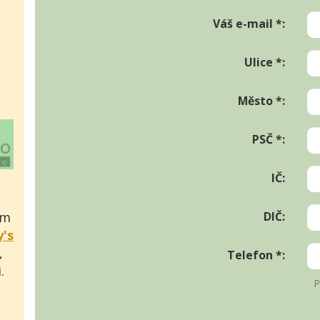
Váš e-mail *:
Ulice *:
Město *:
PSČ *:
IČ:
DIČ:
em
y's
,
Telefon *:
.
P