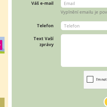
Váš e-mail
Vyplnění emailu je pov
Telefon
Text Vaší
zprávy