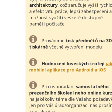
architektury
, což zaručuje vyšší rychl
a efektivitu práce, lepší zabezpečení a
možnost využití veškeré dostupné
paměti počítače
Provádíme
tisk předmětů na 3D
tiskárně
včetně vytvoření modelu
Hodnocení loveckých trofejí
ja
mobilní aplikace pro Android a iOS
Pro uspořádání
samostatného
prezenčního školení nebo online kur
na jakékoliv téma dle Vašeho požadav
jen pro Váš úřad/organizaci nás prosí
kontaktujte