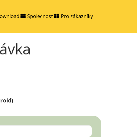
ownload
Společnost
Pro zákazníky
ávka
roid)