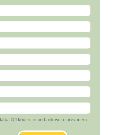
latba QR kódem nebo bankovním převodem.