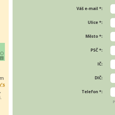
Váš e-mail *:
Ulice *:
Město *:
PSČ *:
IČ:
DIČ:
em
y's
,
Telefon *:
.
P