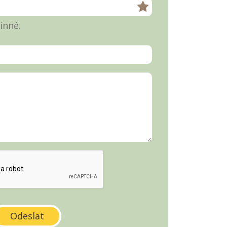
inné.