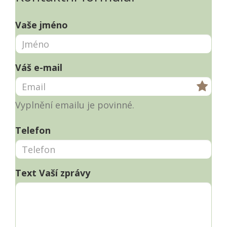
Vaše jméno
Váš e-mail
Vyplnění emailu je povinné.
Telefon
Text Vaší zprávy