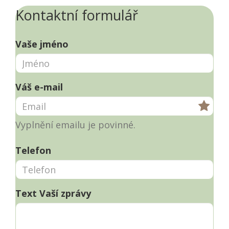
Kontaktní formulář
Vaše jméno
Váš e-mail
Vyplnění emailu je povinné.
Telefon
Text Vaší zprávy